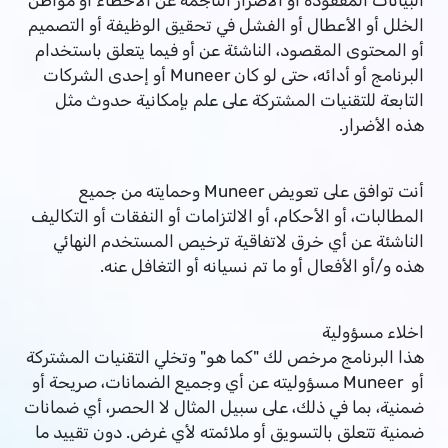
البيانات المفقودة أو الأضرار الناجمة عن الأخطاء أو مواطن
الخلل أو الأعطال أو الفشل في تحقيق الوظيفة أو التصميم
أو المحتوى المقصود، الناشئة عن أو فيما يتعلق باستخدام
البرنامج أو أدائه، حتى لو كان Muneer أو إحدى الشركات
التابعة للتقنيات المشتركة على علم بإمكانية حدوث مثل
هذه الأضرار.
أنت توافق على تعويض Muneer وحمايته من جميع
المطالبات، أو الأحكام، أو الالتزامات أو النفقات أو التكاليف
الناشئة عن أي خرق لاتفاقية ترخيص المستخدم النهائي
هذه و/أو الأفعال أو ما تم نسيانه أو التغافل عنه.
اخلاء مسؤولية
هذا البرنامج مرخص لك "كما هو" وتخلي التقنيات المشتركة
أو Muneer مسؤوليته عن أي وجميع الضمانات، صريحة أو
ضمنية، بما في ذلك، على سبيل المثال لا الحصر، أي ضمانات
ضمنية تتعلق بالتسويق أو ملائمته لأي غرض. دون تقييد ما