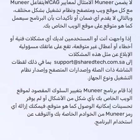
لا يضمن Muneer الامتثال لمعايير WCAG يتفاعل Muneer
مع كل موقع ويب ومتصفح ونظام تشغيل بشكل مختلف،
وبالتالي لا يقدم أي ضمان أو تأكيدات بأن البرنامج سيعمل
كما هو متوقع على موقع الويب الخاص بك.
إذا واجهت أنت أو المستخدمين لديك أي مشكلات فنية أو
أخطاء أو أعطال غير متوقعة، تقع على عاتقك مسؤولية
الإبلاغ عن مثل هذه المشكلات
إلى
support@sharedtech.com.sa
بما في ذلك لقطات
الشاشة ذات الصلة وإصدارات المتصفح وإصدار نظام
التشغيل ونوع الجهاز.
إذا قام برنامج Muneer بتغيير السلوك المقصود لموقع
الويب الخاص بك بأي شكل من الأشكال أو لم يوفر
تحسينات إمكانية الوصول كما هو متوقع، فيمكنك إزالة أي
رمز Muneer من الخوادم الخاصة بك والتوقف عن
استخدام البرنامج.