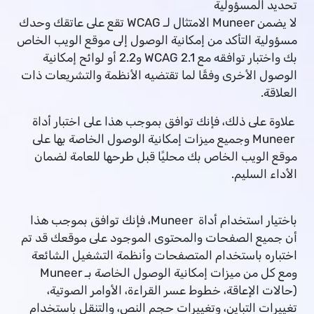
تحديد المسؤولية
لا يضمن Muneer الامتثال لـ WCAG تقع على عاتقك وحدك
مسؤولية التأكد من إمكانية الوصول إلى موقع الويب الخاص
بك واختبار توافقه مع WCAG 2.1 و2.2 أو لوائح إمكانية
الوصول الأخرى وفقًا لما تقتضيه الأنظمة والتشريعات ذات
العلاقة.
علاوة على ذلك، فإنك توافق بموجب هذا على اختبار أداة
Muneer وجميع ميزات إمكانية الوصول الخاصة بها على
موقع الويب الخاص بك محليًا قبل طرحها للعامة لضمان
الأداء السليم.
باختيار استخدام أداة Muneer، فإنك توافق بموجب هذا
أن جميع الصفحات والمحتوى الموجود على موقعك قد تم
اختباره باستخدام المتصفحات وأنظمة التشغيل الشائعة
ومع كل من ميزات إمكانية الوصول الخاصة بـ Muneer
(حالات الإعاقة، خطوط عسر القراءة، الأوامر الصوتية،
تغييرات التباين، وتغييرات حجم النص، والتنقل باستخدام