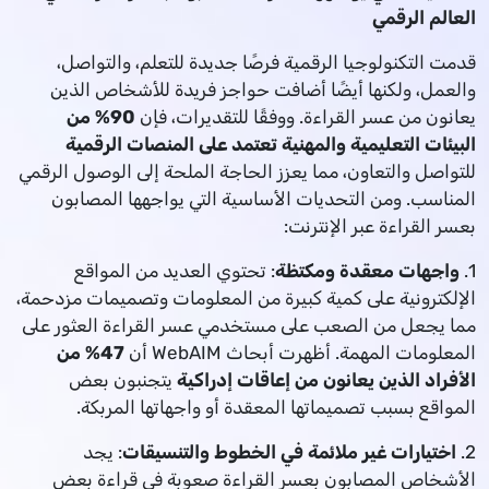
العالم الرقمي
قدمت التكنولوجيا الرقمية فرصًا جديدة للتعلم، والتواصل،
والعمل، ولكنها أيضًا أضافت حواجز فريدة للأشخاص الذين
يعانون من عسر القراءة. ووفقًا للتقديرات، فإن
90% من
البيئات التعليمية والمهنية تعتمد على المنصات الرقمية
للتواصل والتعاون، مما يعزز الحاجة الملحة إلى الوصول الرقمي
المناسب. ومن التحديات الأساسية التي يواجهها المصابون
بعسر القراءة عبر الإنترنت:
1.
واجهات معقدة ومكتظة
: تحتوي العديد من المواقع
الإلكترونية على كمية كبيرة من المعلومات وتصميمات مزدحمة،
مما يجعل من الصعب على مستخدمي عسر القراءة العثور على
المعلومات المهمة. أظهرت أبحاث WebAIM أن
47% من
الأفراد الذين يعانون من إعاقات إدراكية
يتجنبون بعض
المواقع بسبب تصميماتها المعقدة أو واجهاتها المربكة.
2.
اختيارات غير ملائمة في الخطوط والتنسيقات
: يجد
الأشخاص المصابون بعسر القراءة صعوبة في قراءة بعض