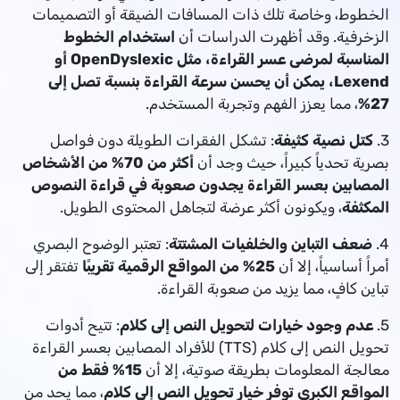
الخطوط، وخاصة تلك ذات المسافات الضيقة أو التصميمات
الزخرفية. وقد أظهرت الدراسات أن
استخدام الخطوط
المناسبة لمرضى عسر القراءة، مثل OpenDyslexic أو
Lexend، يمكن أن يحسن سرعة القراءة بنسبة تصل إلى
27%
، مما يعزز الفهم وتجربة المستخدم.
3.
كتل نصية كثيفة
: تشكل الفقرات الطويلة دون فواصل
بصرية تحدياً كبيراً، حيث وجد أن
أكثر من 70% من الأشخاص
المصابين بعسر القراءة يجدون صعوبة في قراءة النصوص
المكثفة
، ويكونون أكثر عرضة لتجاهل المحتوى الطويل.
4.
ضعف التباين والخلفيات المشتتة
: تعتبر الوضوح البصري
أمراً أساسياً، إلا أن
25% من المواقع الرقمية تقريبًا
تفتقر إلى
تباين كافٍ، مما يزيد من صعوبة القراءة.
5.
عدم وجود خيارات لتحويل النص إلى كلام
: تتيح أدوات
تحويل النص إلى كلام (TTS) للأفراد المصابين بعسر القراءة
معالجة المعلومات بطريقة صوتية، إلا أن
15% فقط من
المواقع الكبرى توفر خيار تحويل النص إلى كلام
، مما يحد من