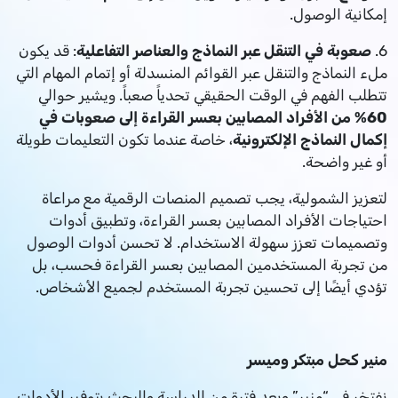
إمكانية الوصول.
6.
صعوبة في التنقل عبر النماذج والعناصر التفاعلية
: قد يكون
ملء النماذج والتنقل عبر القوائم المنسدلة أو إتمام المهام التي
تتطلب الفهم في الوقت الحقيقي تحدياً صعباً. ويشير حوالي
60% من الأفراد المصابين بعسر القراءة إلى صعوبات في
إكمال النماذج الإلكترونية
، خاصة عندما تكون التعليمات طويلة
أو غير واضحة.
لتعزيز الشمولية، يجب تصميم المنصات الرقمية مع مراعاة
احتياجات الأفراد المصابين بعسر القراءة، وتطبيق أدوات
وتصميمات تعزز سهولة الاستخدام. لا تحسن أدوات الوصول
من تجربة المستخدمين المصابين بعسر القراءة فحسب، بل
تؤدي أيضًا إلى تحسين تجربة المستخدم لجميع الأشخاص.
منير كحل مبتكر وميسر
نفتخر في “منير” وبعد فترة من الدراسة والبحث بتوفير الأدوات